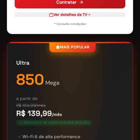
Contratar
Ver detalhes da TV
* Consulte condições
MAIS POPULAR
Ultra
850
Mega
a partir de
R$
159,99
/mês
R$
139,99
/mês
✓ DESCONTO DE PONTUALIDADE INCLUSO
Wi-Fi 6 de alta performance