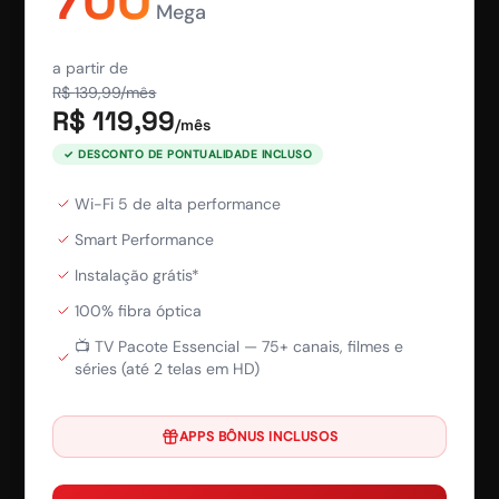
700
Mega
a partir de
R$
139,99
/mês
R$
119,99
/mês
✓ DESCONTO DE PONTUALIDADE INCLUSO
Wi-Fi 5 de alta performance
Smart Performance
Instalação grátis*
100% fibra óptica
📺 TV Pacote Essencial — 75+ canais, filmes e
séries (até 2 telas em HD)
APPS BÔNUS INCLUSOS