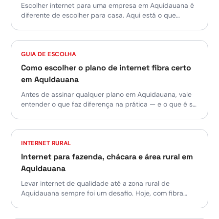
Escolher internet para uma empresa em Aquidauana é
diferente de escolher para casa. Aqui está o que
realmente importa avaliar antes de assinar — e por que
tantos empresários da cidade têm migrado para a fibra
da Fibra Plus.
GUIA DE ESCOLHA
Como escolher o plano de internet fibra certo
em Aquidauana
Antes de assinar qualquer plano em Aquidauana, vale
entender o que faz diferença na prática — e o que é só
marketing. Este guia te ajuda a comparar provedores
de forma honesta.
INTERNET RURAL
Internet para fazenda, chácara e área rural em
Aquidauana
Levar internet de qualidade até a zona rural de
Aquidauana sempre foi um desafio. Hoje, com fibra
óptica, é possível ter a mesma estabilidade do centro
urbano em sítios, chácaras e fazendas — desde que se