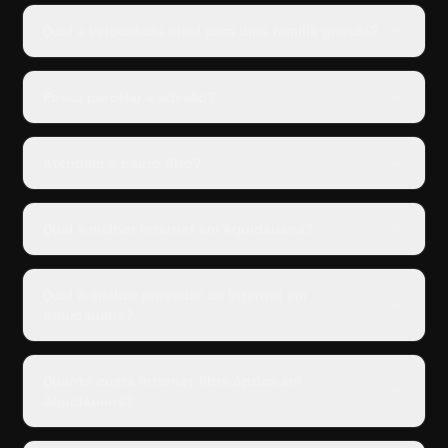
Qual a velocidade ideal para uma família grande?
Posso parcelar a adesão?
Atendem o bairro Alto?
Qual a melhor internet em Aquidauana?
Qual o melhor provedor de internet em
Aquidauana?
Quanto custa internet fibra óptica em
Aquidauana?