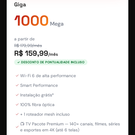
Giga
1000
Mega
a partir de
R$
179,99
/mês
R$
159,99
/mês
✓ DESCONTO DE PONTUALIDADE INCLUSO
Wi-Fi 6 de alta performance
Smart Performance
Instalação grátis*
100% fibra óptica
+ 1 roteador mesh incluso
📺 TV Pacote Premium — 140+ canais, filmes, séries
e esportes em 4K (até 6 telas)