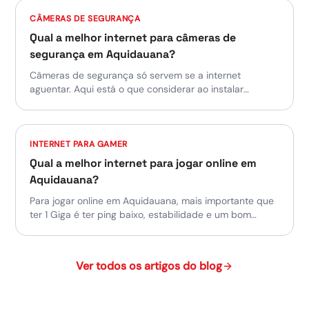
entenda o que avaliar.
CÂMERAS DE SEGURANÇA
Qual a melhor internet para câmeras de
segurança em Aquidauana?
Câmeras de segurança só servem se a internet
aguentar. Aqui está o que considerar ao instalar
monitoramento em casa, comércio ou propriedade em
Aquidauana — e por que upload é mais importante que
download.
INTERNET PARA GAMER
Qual a melhor internet para jogar online em
Aquidauana?
Para jogar online em Aquidauana, mais importante que
ter 1 Giga é ter ping baixo, estabilidade e um bom
roteador. Aqui vai um guia direto ao ponto para quem
quer parar de morrer de lag.
Ver todos os artigos do blog