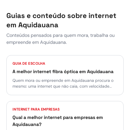
Guias e conteúdo sobre internet
em
Aquidauana
Conteúdos pensados para quem mora, trabalha ou
empreende em
Aquidauana
.
GUIA DE ESCOLHA
A melhor internet fibra óptica em Aquidauana
Quem mora ou empreende em Aquidauana procura o
mesmo: uma internet que não caia, com velocidade
real, suporte que atende e preço justo. Este é o resumo
direto de por que tanta gente em Aquidauana
considera a Fibra Plus a melhor opção de fibra óptica
da cidade.
INTERNET PARA EMPRESAS
Qual a melhor internet para empresas em
Aquidauana?