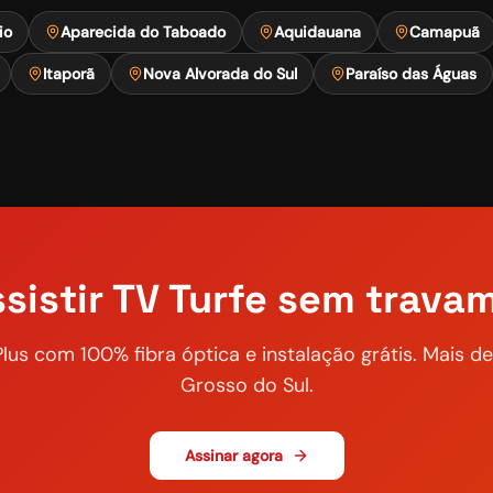
io
Aparecida do Taboado
Aquidauana
Camapuã
Itaporã
Nova Alvorada do Sul
Paraíso das Águas
sistir
TV Turfe
sem trava
Plus com 100% fibra óptica e instalação grátis. Mais 
Grosso do Sul.
Assinar agora