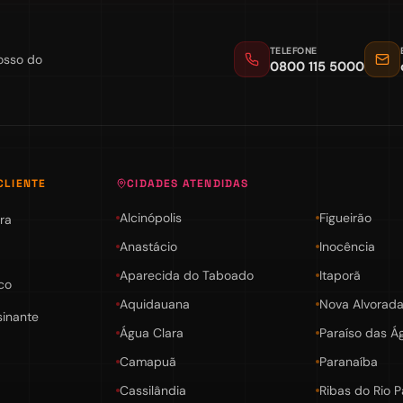
TELEFONE
osso do
0800 115 5000
CLIENTE
CIDADES ATENDIDAS
Alcinópolis
Figueirão
ra
Anastácio
Inocência
Aparecida do Taboado
Itaporã
co
Aquidauana
Nova Alvorada
sinante
Água Clara
Paraíso das Á
Camapuã
Paranaíba
Cassilândia
Ribas do Rio 