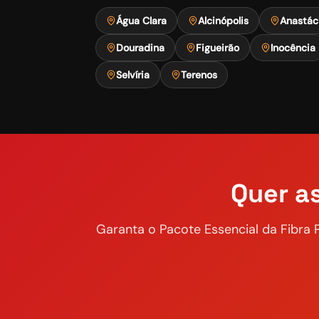
Água Clara
Alcinópolis
Anastác
Douradina
Figueirão
Inocência
Selvíria
Terenos
Quer as
Garanta o
Pacote Essencial
da Fibra 