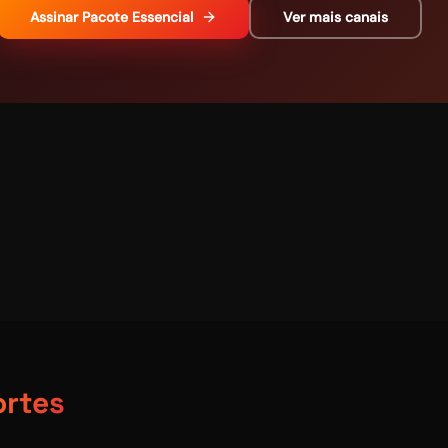
Assinar
Pacote Essencial
Ver mais canais
ortes