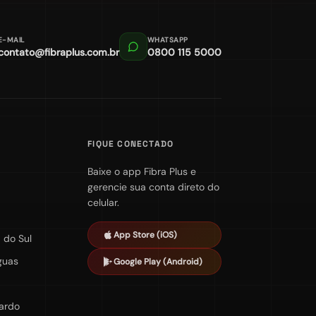
E-MAIL
WHATSAPP
contato@fibraplus.com.br
0800 115 5000
FIQUE CONECTADO
Baixe o app Fibra Plus e
gerencie sua conta direto do
celular.
App Store (iOS)
 do Sul
guas
Google Play (Android)
Pardo