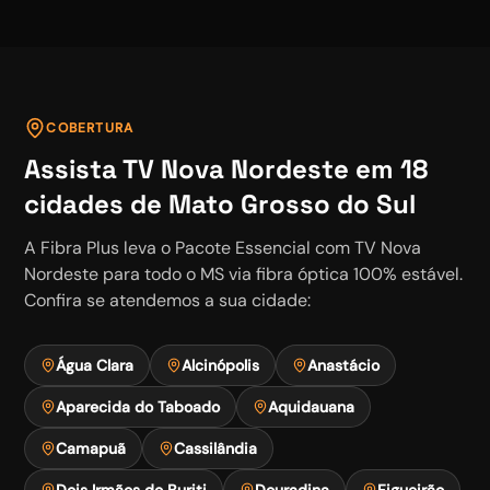
COBERTURA
Assista
TV Nova Nordeste
em
18
cidades de Mato Grosso do Sul
A Fibra Plus leva o
Pacote Essencial
com
TV Nova
Nordeste
para todo o MS via fibra óptica 100% estável.
Confira se atendemos a sua cidade:
Água Clara
Alcinópolis
Anastácio
Aparecida do Taboado
Aquidauana
Camapuã
Cassilândia
Dois Irmãos do Buriti
Douradina
Figueirão