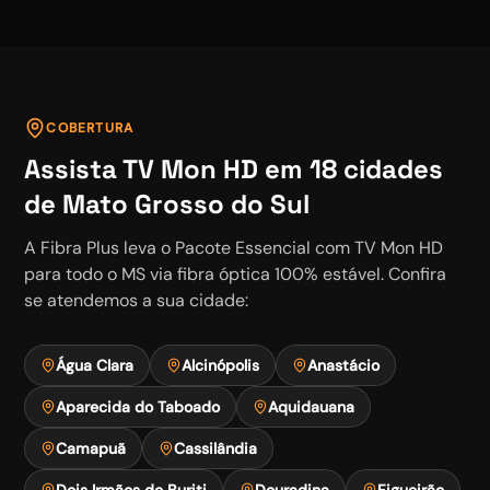
COBERTURA
Assista
TV Mon HD
em
18
cidades
de Mato Grosso do Sul
A Fibra Plus leva o
Pacote Essencial
com
TV Mon HD
para todo o MS via fibra óptica 100% estável. Confira
se atendemos a sua cidade:
Água Clara
Alcinópolis
Anastácio
Aparecida do Taboado
Aquidauana
Camapuã
Cassilândia
Dois Irmãos do Buriti
Douradina
Figueirão