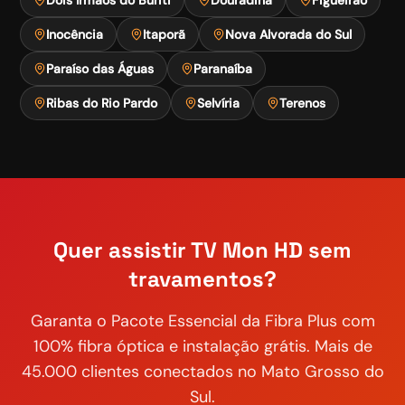
Inocência
Itaporã
Nova Alvorada do Sul
Paraíso das Águas
Paranaíba
Ribas do Rio Pardo
Selvíria
Terenos
Quer assistir
TV Mon HD
sem
travamentos?
Garanta o
Pacote Essencial
da Fibra Plus com
100% fibra óptica e instalação grátis. Mais de
45.000 clientes conectados no Mato Grosso do
Sul.