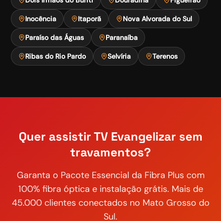
Inocência
Itaporã
Nova Alvorada do Sul
Paraíso das Águas
Paranaíba
Ribas do Rio Pardo
Selvíria
Terenos
Quer assistir
TV Evangelizar
sem
travamentos?
Garanta o
Pacote Essencial
da Fibra Plus com
100% fibra óptica e instalação grátis. Mais de
45.000 clientes conectados no Mato Grosso do
Sul.