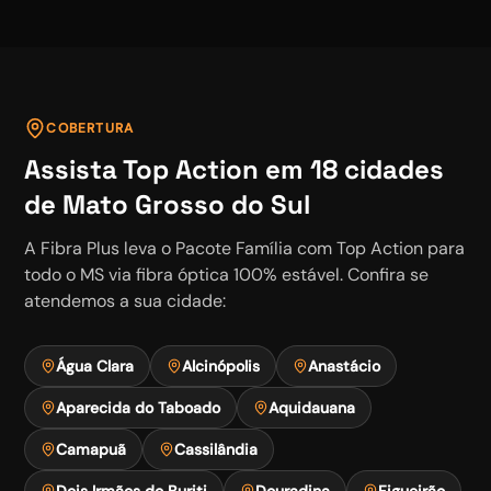
COBERTURA
Assista
Top Action
em
18
cidades
de Mato Grosso do Sul
A Fibra Plus leva o
Pacote Família
com
Top Action
para
todo o MS via fibra óptica 100% estável. Confira se
atendemos a sua cidade:
Água Clara
Alcinópolis
Anastácio
Aparecida do Taboado
Aquidauana
Camapuã
Cassilândia
Dois Irmãos do Buriti
Douradina
Figueirão