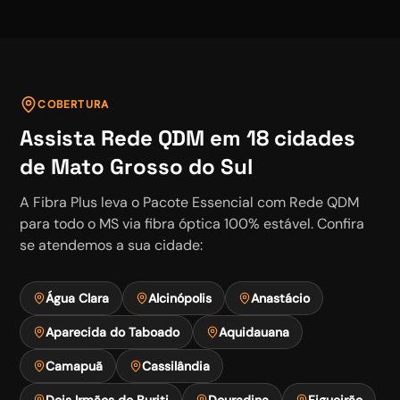
COBERTURA
Assista
Rede QDM
em
18
cidades
de Mato Grosso do Sul
A Fibra Plus leva o
Pacote Essencial
com
Rede QDM
para todo o MS via fibra óptica 100% estável. Confira
se atendemos a sua cidade:
Água Clara
Alcinópolis
Anastácio
Aparecida do Taboado
Aquidauana
Camapuã
Cassilândia
Dois Irmãos do Buriti
Douradina
Figueirão