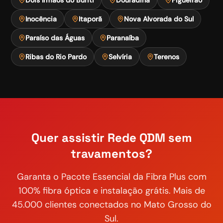
Inocência
Itaporã
Nova Alvorada do Sul
Paraíso das Águas
Paranaíba
Ribas do Rio Pardo
Selvíria
Terenos
Quer assistir
Rede QDM
sem
travamentos?
Garanta o
Pacote Essencial
da Fibra Plus com
100% fibra óptica e instalação grátis. Mais de
45.000 clientes conectados no Mato Grosso do
Sul.