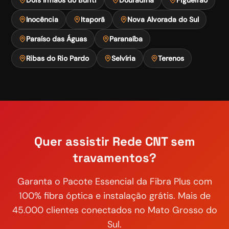
Inocência
Itaporã
Nova Alvorada do Sul
Paraíso das Águas
Paranaíba
Ribas do Rio Pardo
Selvíria
Terenos
Quer assistir
Rede CNT
sem
travamentos?
Garanta o
Pacote Essencial
da Fibra Plus com
100% fibra óptica e instalação grátis. Mais de
45.000 clientes conectados no Mato Grosso do
Sul.