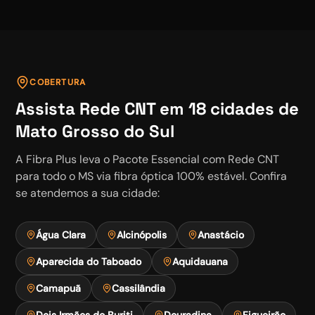
COBERTURA
Assista
Rede CNT
em
18
cidades de
Mato Grosso do Sul
A Fibra Plus leva o
Pacote Essencial
com
Rede CNT
para todo o MS via fibra óptica 100% estável. Confira
se atendemos a sua cidade:
Água Clara
Alcinópolis
Anastácio
Aparecida do Taboado
Aquidauana
Camapuã
Cassilândia
Dois Irmãos do Buriti
Douradina
Figueirão