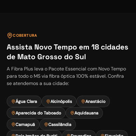
COBERTURA
Assista
Novo Tempo
em
18
cidades
de Mato Grosso do Sul
A Fibra Plus leva o
Pacote Essencial
com
Novo Tempo
para todo o MS via fibra óptica 100% estável. Confira
se atendemos a sua cidade:
Água Clara
Alcinópolis
Anastácio
Aparecida do Taboado
Aquidauana
Camapuã
Cassilândia
Dois Irmãos do Buriti
Douradina
Figueirão