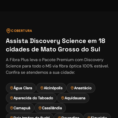
COBERTURA
Assista
Discovery Science
em
18
cidades de Mato Grosso do Sul
A Fibra Plus leva o
Pacote Premium
com
Discovery
Science
para todo o MS via fibra óptica 100% estável.
Confira se atendemos a sua cidade:
Água Clara
Alcinópolis
Anastácio
Aparecida do Taboado
Aquidauana
Camapuã
Cassilândia
Dois Irmãos do Buriti
Douradina
Figueirão