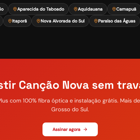
io
Aparecida do Taboado
Aquidauana
Camapuã
Itaporã
Nova Alvorada do Sul
Paraíso das Águas
stir
Canção Nova
sem tra
Plus com 100% fibra óptica e instalação grátis. Mais 
Grosso do Sul.
Assinar agora