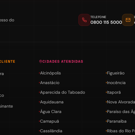
TELEFONE
osso do
0800 115 5000
CLIENTE
CIDADES ATENDIDAS
Alcinópolis
Figueirão
ra
Anastácio
Inocência
Aparecida do Taboado
Itaporã
co
Aquidauana
Nova Alvorada
sinante
Água Clara
Paraíso das Á
Camapuã
Paranaíba
Cassilândia
Ribas do Rio 