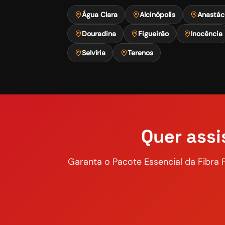
Água Clara
Alcinópolis
Anastác
Douradina
Figueirão
Inocência
Selvíria
Terenos
Quer assi
Garanta o
Pacote Essencial
da Fibra 