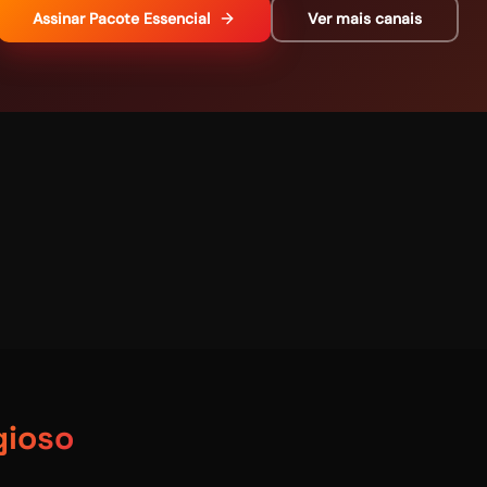
Assinar
Pacote Essencial
Ver mais canais
gioso