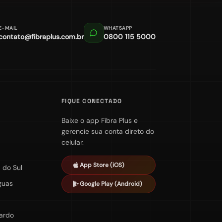
E-MAIL
WHATSAPP
contato@fibraplus.com.br
0800 115 5000
FIQUE CONECTADO
Baixe o app Fibra Plus e
gerencie sua conta direto do
celular.
App Store (iOS)
 do Sul
guas
Google Play (Android)
Pardo