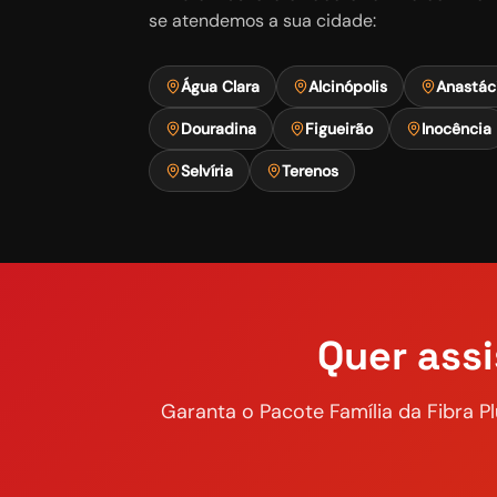
se atendemos a sua cidade:
Água Clara
Alcinópolis
Anastác
Douradina
Figueirão
Inocência
Selvíria
Terenos
Quer assi
Garanta o
Pacote Família
da Fibra Pl