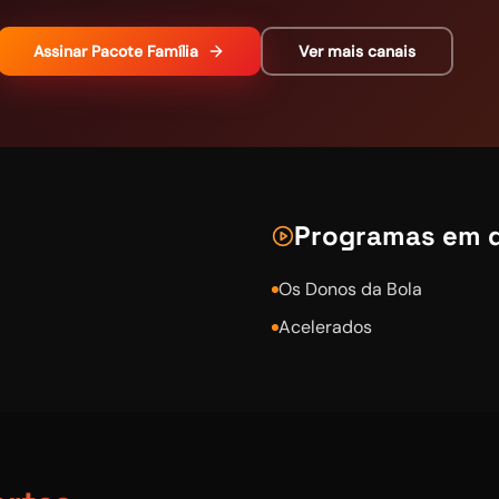
Assinar
Pacote Família
Ver mais canais
Programas em 
Os Donos da Bola
Acelerados