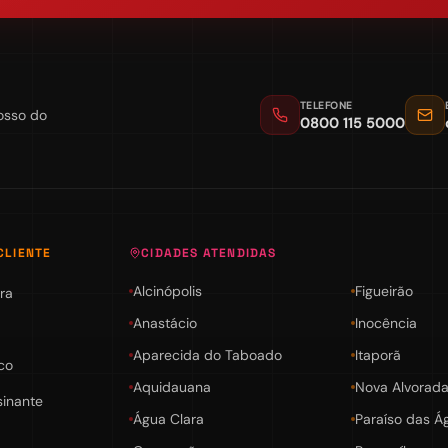
TELEFONE
osso do
0800 115 5000
CLIENTE
CIDADES ATENDIDAS
Alcinópolis
Figueirão
ra
Anastácio
Inocência
Aparecida do Taboado
Itaporã
co
Aquidauana
Nova Alvorada
sinante
Água Clara
Paraíso das Á