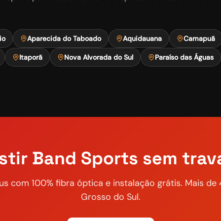
io
Aparecida do Taboado
Aquidauana
Camapuã
Itaporã
Nova Alvorada do Sul
Paraíso das Águas
stir
Band Sports
sem trav
us com 100% fibra óptica e instalação grátis. Mais d
Grosso do Sul.