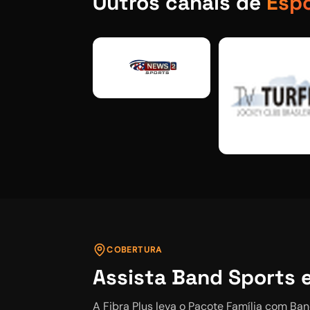
Outros canais de
Esp
COBERTURA
Assista
Band Sports
A Fibra Plus leva o
Pacote Família
com
Ban