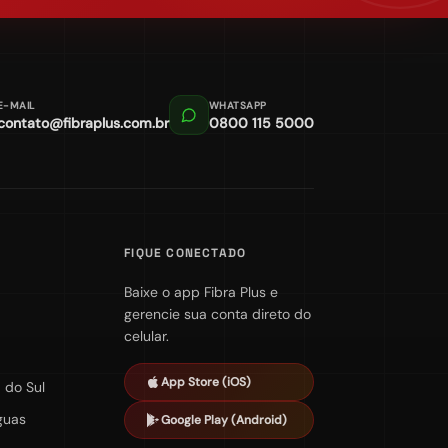
E-MAIL
WHATSAPP
contato@fibraplus.com.br
0800 115 5000
FIQUE CONECTADO
Baixe o app Fibra Plus e
gerencie sua conta direto do
celular.
App Store (iOS)
 do Sul
guas
Google Play (Android)