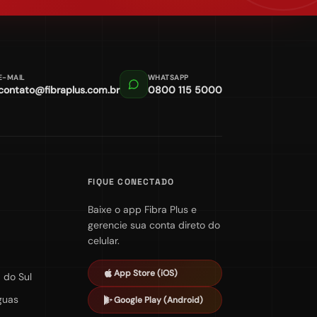
E-MAIL
WHATSAPP
contato@fibraplus.com.br
0800 115 5000
FIQUE CONECTADO
Baixe o app Fibra Plus e
gerencie sua conta direto do
celular.
App Store (iOS)
 do Sul
guas
Google Play (Android)