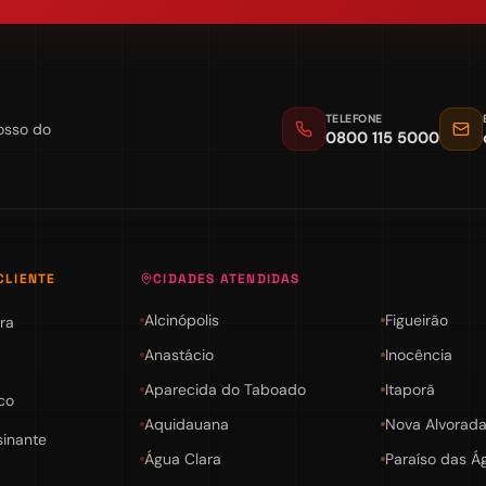
TELEFONE
osso do
0800 115 5000
CLIENTE
CIDADES ATENDIDAS
Alcinópolis
Figueirão
ra
Anastácio
Inocência
Aparecida do Taboado
Itaporã
co
Aquidauana
Nova Alvorada
sinante
Água Clara
Paraíso das Á