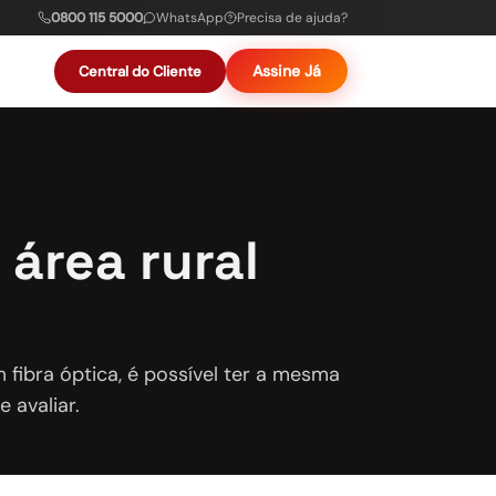
0800 115 5000
WhatsApp
Precisa de ajuda?
Assine Já
Central do Cliente
 área rural
m fibra óptica, é possível ter a mesma
 avaliar.