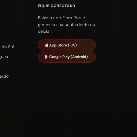
FIQUE CONECTADO
Baixe o app Fibra Plus e
gerencie sua conta direto do
celular.
App Store (iOS)
 do Sul
guas
Google Play (Android)
Pardo