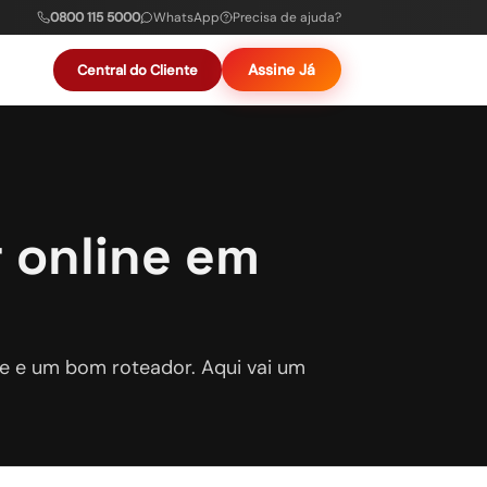
0800 115 5000
WhatsApp
Precisa de ajuda?
Assine Já
Central do Cliente
r online em
ade e um bom roteador. Aqui vai um