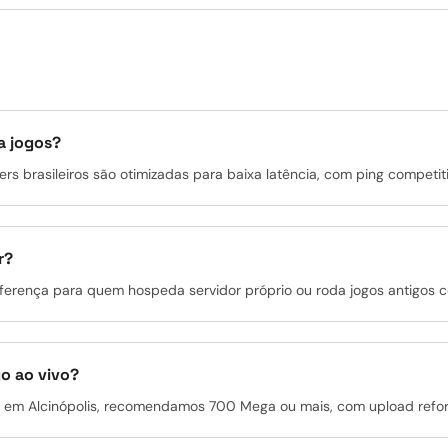
s
a jogos?
ers brasileiros são otimizadas para baixa latência, com ping competitiv
r?
 diferença para quem hospeda servidor próprio ou roda jogos antigos c
go ao vivo?
te em Alcinópolis, recomendamos 700 Mega ou mais, com upload refo