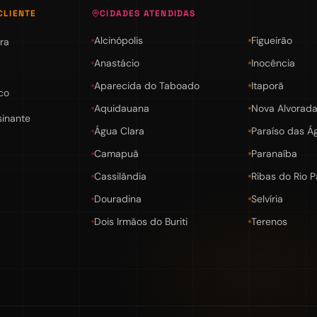
CLIENTE
CIDADES ATENDIDAS
Alcinópolis
Figueirão
ra
Anastácio
Inocência
Aparecida do Taboado
Itaporã
co
Aquidauana
Nova Alvorada
sinante
Água Clara
Paraíso das Á
Camapuã
Paranaíba
Cassilândia
Ribas do Rio 
Douradina
Selvíria
Dois Irmãos do Buriti
Terenos