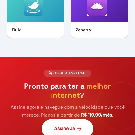
Fluid
Zenapp
🚀 OFERTA ESPECIAL
Pronto para ter a
melhor
internet
?
Assine agora e navegue com a velocidade que você
merece. Planos a partir de
R$ 119,99/mês
.
Assine Já