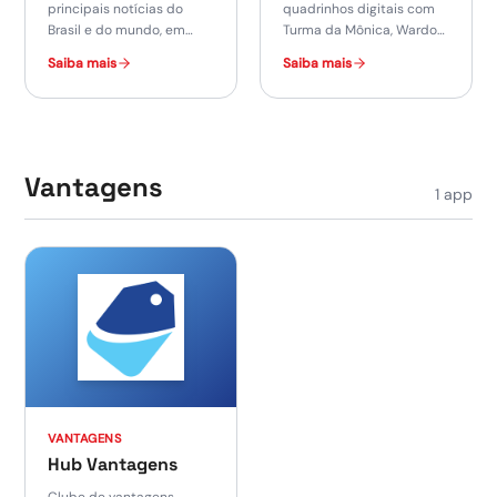
principais notícias do
quadrinhos digitais com
Brasil e do mundo, em
Turma da Mônica, Wardog,
áudio e texto, com
Disney e muito mais.
Saiba mais
Saiba mais
revistas como O Globo e
Época Negócios.
Vantagens
1
app
VANTAGENS
Hub Vantagens
Clube de vantagens