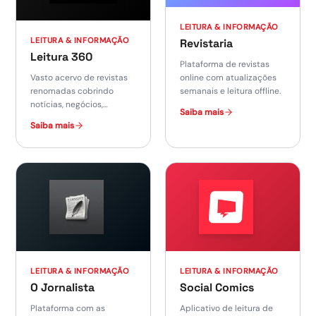
LEITURA & INFORMAÇÃO
LEITURA & INFORMAÇÃO
Revistaria
Leitura 360
Plataforma de revistas
online com atualizações
Vasto acervo de revistas
semanais e leitura offline.
renomadas cobrindo
notícias, negócios,
Saiba mais
lifestyle, tecnologia e
Saiba mais
muito mais.
LEITURA & INFORMAÇÃO
LEITURA & INFORMAÇÃO
O Jornalista
Social Comics
Plataforma com as
Aplicativo de leitura de