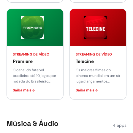
STREAMING DE VÍDEO
STREAMING DE VÍDEO
Premiere
Telecine
O canal do futebol
Os maiores filmes do
brasileiro: até 10 jogos por
cinema mundial em um só
rodada do Brasileirão
lugar: lançamentos,
Série A e B, ao vivo e on
clássicos e 6 canais ao
Saiba mais
Saiba mais
demand.
vivo 24h.
Música & Áudio
4
apps