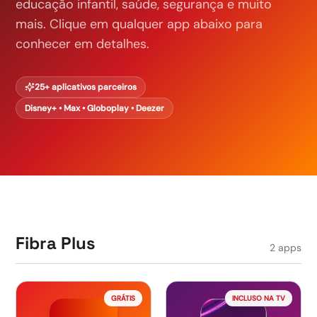
educação infantil, saúde, segurança e muito
mais. Clique em qualquer app abaixo para
conhecer em detalhes.
25+ aplicativos parceiros
Disney+ • Max • Globoplay • Deezer
Fibra Plus
2
apps
GRÁTIS
INCLUSO NA TV