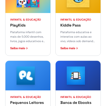
INFANTIL & EDUCAÇÃO
INFANTIL & EDUCAÇÃO
PlayKids
Kiddle Pass
Plataforma infantil com
Plataforma educativa e
mais de 5.000 desenhos,
interativa com aulas ao
livros, jogos educativos e
vivo, vídeos sob demanda
atividades interativas.
e atividades como
Saiba mais
Saiba mais
música, robótica, artes e
esportes.
INFANTIL & EDUCAÇÃO
INFANTIL & EDUCAÇÃO
Pequenos Leitores
Banca de Ebooks