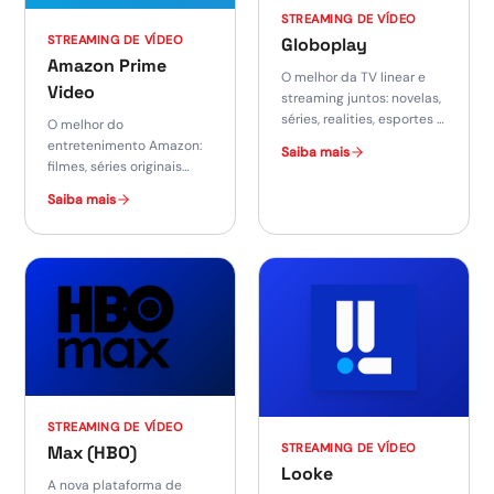
STREAMING DE VÍDEO
STREAMING DE VÍDEO
Globoplay
Amazon Prime
O melhor da TV linear e
Video
streaming juntos: novelas,
séries, realities, esportes e
O melhor do
canais ao vivo.
entretenimento Amazon:
Saiba mais
filmes, séries originais
premiadas e transmissões
Saiba mais
ao vivo de esportes.
STREAMING DE VÍDEO
STREAMING DE VÍDEO
Max (HBO)
Looke
A nova plataforma de