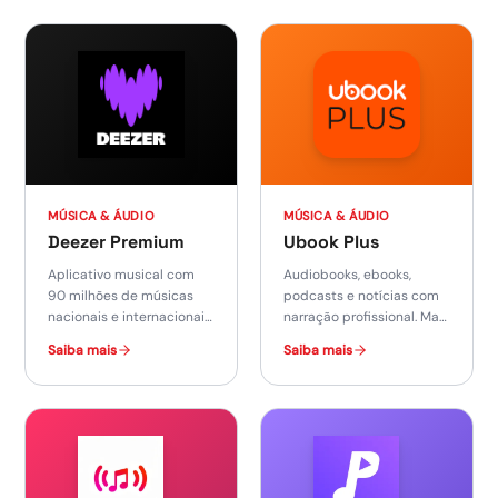
MÚSICA & ÁUDIO
MÚSICA & ÁUDIO
Deezer Premium
Ubook Plus
Aplicativo musical com
Audiobooks, ebooks,
90 milhões de músicas
podcasts e notícias com
nacionais e internacionais,
narração profissional. Mais
podcasts e rádios online.
de 400 mil títulos.
Saiba mais
Saiba mais