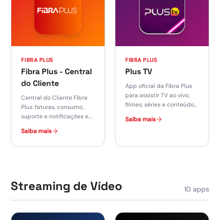
FIBRA PLUS
FIBRA PLUS
Fibra Plus - Central
Plus TV
do Cliente
App oficial da Fibra Plus
para assistir TV ao vivo,
Central do Cliente Fibra
filmes, séries e conteúdos
Plus: faturas, consumo,
on-demand no celular,
suporte e notificações em
Saiba mais
tablet e Smart TV.
tempo real, direto no seu
Saiba mais
celular.
Streaming de Vídeo
10
apps