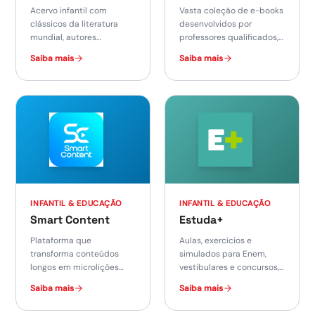
Acervo infantil com
Vasta coleção de e-books
clássicos da literatura
desenvolvidos por
mundial, autores
professores qualificados,
nacionais premiados e
incluindo material de
Saiba mais
Saiba mais
novos talentos.
preparação para o Enem.
INFANTIL & EDUCAÇÃO
INFANTIL & EDUCAÇÃO
Smart Content
Estuda+
Plataforma que
Aulas, exercícios e
transforma conteúdos
simulados para Enem,
longos em microlições
vestibulares e concursos,
rápidas, visuais e
com professores
Saiba mais
Saiba mais
interativas — ideal para
renomados.
treinamentos.