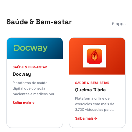
Saúde & Bem-estar
5
apps
SAÚDE & BEM-ESTAR
Docway
Plataforma de saúde
SAÚDE & BEM-ESTAR
digital que conecta
Queima Diária
pacientes a médicos por
Plataforma online de
teleconsulta 24h, sem
Saiba mais
exercícios com mais de
precisar de convênio.
3.700 videoaulas para
perder peso, ganhar
Saiba mais
massa, flexibilidade e
bem-estar.