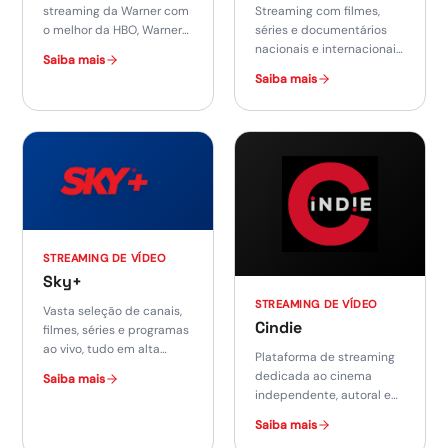
streaming da Warner com
Streaming com filmes,
o melhor da HBO, Warner
séries e documentários
Bros., DC, Cartoon Network
nacionais e internacionais,
Saiba mais
e Discovery.
incluindo originais e
Saiba mais
exclusivos.
STREAMING DE VÍDEO
Sky+
STREAMING DE VÍDEO
Vasta seleção de canais,
Cindie
filmes, séries e programas
ao vivo, tudo em alta
Plataforma de streaming
definição via streaming.
dedicada ao cinema
Saiba mais
independente, autoral e
de festivais ao redor do
Saiba mais
mundo.