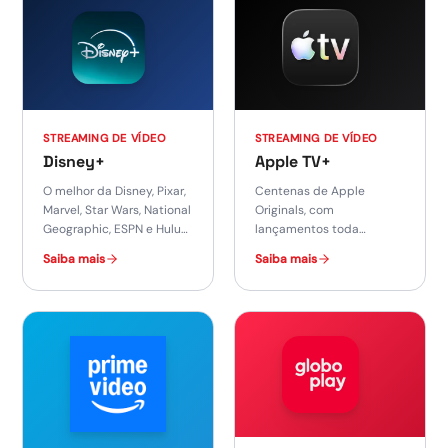
STREAMING DE VÍDEO
STREAMING DE VÍDEO
Disney+
Apple TV+
O melhor da Disney, Pixar,
Centenas de Apple
Marvel, Star Wars, National
Originals, com
Geographic, ESPN e Hulu
lançamentos toda
em uma única plataforma
semana. Séries, filmes e
Saiba mais
Saiba mais
de streaming.
documentários
premiados, sem anúncios.