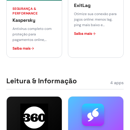
ExitLag
SEGURANÇA &
PERFORMANCE
Otimize sua conexão para
jogos online: menos lag,
Kaspersky
ping mais baixo e
Antivírus completo com
gameplay mais suave.
Saiba mais
proteção para
pagamentos online,
recursos de desempenho
Saiba mais
e privacidade.
Leitura & Informação
4
apps